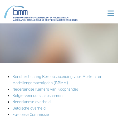
Overslaan en naar de inhoud gaan
Beneluxstichting Beroepsopleiding voor Merken- en
Modellengemachtigden (BBMM)
Nederlandse Kamers van Koophandel
België-vennootschapsnamen
Nederlandse overheid
Belgische overheid
Europese Commissie