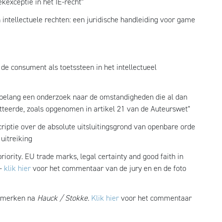
kexceptie in het IE-recht"
 intellectuele rechten: een juridische handleiding voor game
 de consument als toetssteen in het intellectueel
k belang een onderzoek naar de omstandigheden die al dan
retteerde, zoals opgenomen in artikel 21 van de Auteurswet"
iptie over de absolute uitsluitingsgrond van openbare orde
uitreiking
riority. EU trade marks, legal certainty and good faith in
 -
klik hier
voor het commentaar van de jury en en de foto
rmmerken na
Hauck / Stokke
.
Klik hier
voor het commentaar