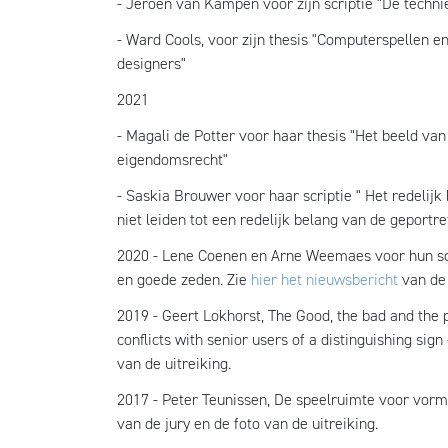
- Jeroen van Kampen voor zijn scriptie "De technie
- Ward Cools, voor zijn thesis "Computerspellen en
designers"
2021
- Magali de Potter voor haar thesis "Het beeld van
eigendomsrecht"
- Saskia Brouwer voor haar scriptie " Het redelij
niet leiden tot een redelijk belang van de geport
2020 - Lene Coenen en Arne Weemaes voor hun scr
en goede zeden. Zie
hier het nieuwsbericht
van de 
2019 - Geert Lokhorst, The Good, the bad and the p
conflicts with senior users of a distinguishing sign
van de uitreiking.
2017 - Peter Teunissen, De speelruimte voor vo
van de jury en de foto van de uitreiking.