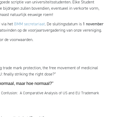
goede scriptie van universiteitsstudenten. Elke Student
e bijdragen zullen bovendien, eventueel in verkorte vorm,
rnaast natuurlijk eeuwige roem!
 via het
BMM secretariaat
. De sluitingsdatum is
1 november
aatsvinden op de voorjaarsvergadering van onze vereniging.
or de voorwaarden.
g trade mark protection, the free movement of medicinal
 finally striking the right dose?"
normaal, maar hoe normaal?"
est Confusion: A Comparative Analysis of US and EU Trademark