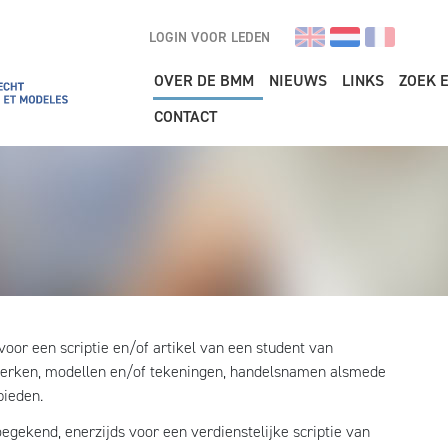
LOGIN VOOR LEDEN
Main navigation
OVER DE BMM
NIEUWS
LINKS
ZOEK 
CONTACT
or een scriptie en/of artikel van een student van
 merken, modellen en/of tekeningen, handelsnamen alsmede
bieden.
gekend, enerzijds voor een verdienstelijke scriptie van