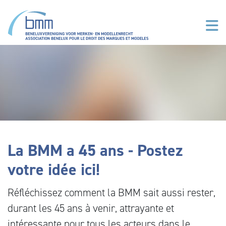
Aller au contenu principal
La BMM a 45 ans - Postez
votre idée ici!
Réfléchissez comment la BMM sait aussi rester,
durant les 45 ans à venir, attrayante et
intéressante pour tous les acteurs dans le