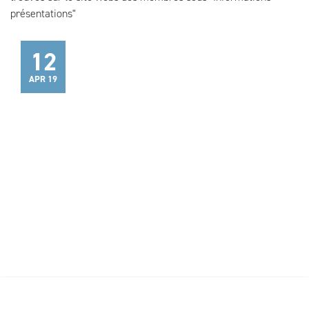
présentations"
12
APR 19