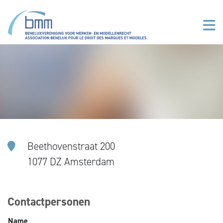
Aller au contenu principal
Beethovenstraat 200
1077 DZ Amsterdam
Contactpersonen
Name