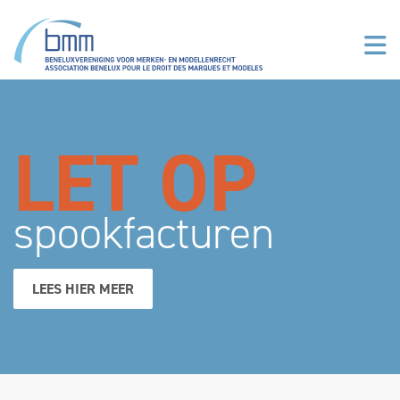
Overslaan en naar de inhoud gaan
LET OP
spookfacturen
LEES HIER MEER