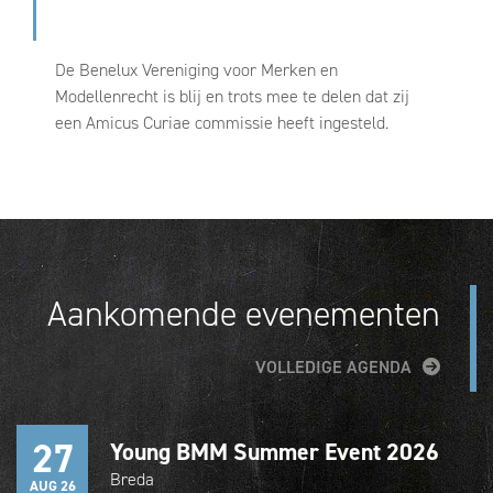
De Benelux Vereniging voor Merken en
Modellenrecht is blij en trots mee te delen dat zij
een Amicus Curiae commissie heeft ingesteld.
Aankomende evenementen
VOLLEDIGE AGENDA
27
Young BMM Summer Event 2026
Breda
AUG 26